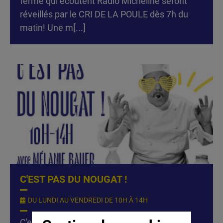
ferme qui écoutent Radio Micheline seront
réveillés par le CRI DE LA POULE dès 7h du
matin! Une m[...]
C'EST PAS DU NOUGAT !
DU LUNDI AU VENDREDI DE 10H À 14H
C'est pas du nougat ! C'est l'histoire d'une