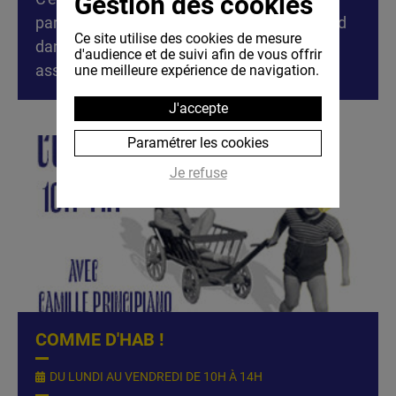
Gestion des cookies
parisienne qui s'installe à Nyons, elle se perd
Ce site utilise des cookies de mesure
dans les rues, découvre l'étendue de la vie
d'audience et de suivi afin de vous offrir
associativ[...]
une meilleure expérience de navigation.
J'accepte
Paramétrer les cookies
Je refuse
COMME D'HAB !
DU LUNDI AU VENDREDI DE 10H À 14H