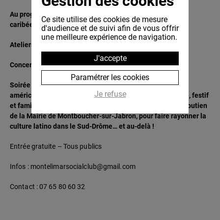
Gestion des cookies
Au programme : Initiations gratuites aux danses afro-
Ce site utilise des cookies de mesure
caribéennes (salsa, bachata, kizomba, reggaeton…)
d'audience et de suivi afin de vous offrir
une meilleure expérience de navigation.
Ateliers parents/enfants, animations et démonstrations
J'accepte
Concerts live avec ambiance latino
Paramétrer les cookies
Soirée dansante avec DJ, Food trucks, spécialités sud-
Je refuse
américaines et marché artisanal Un événement populaire, festif
et familial, porté par des bénévoles passionnés, avec le soutien
de la Mairie de Montboucher-sur-Jabron, pour faire rayonner la
culture latino dans le Sud-Drôme… et au-delà !
Entrée gratuite – Tous publics
Infos : montelimarsocialclub@gmail.com
Contact : 07 65 80 60 32