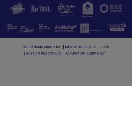
©2023 RADIO MICHELINE
MENTIONS LÉGALES
RGPD
GESTION DES COOKIES
RÉALISATION CLERC & NET