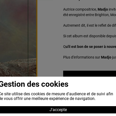
Autrice compositrice,
Madjo
invi
été enregistré entre Brighton, Mon
Autrement dit, il est le reflet de 
Si cet album est disponible depuis
Q
u'il est bon de se poser à nouv
Plus d'informations sur
Madjo
ju
Gestion des cookies
Ce site utilise des cookies de mesure d'audience et de suivi afin
de vous offrir une meilleure expérience de navigation.
J'accepte