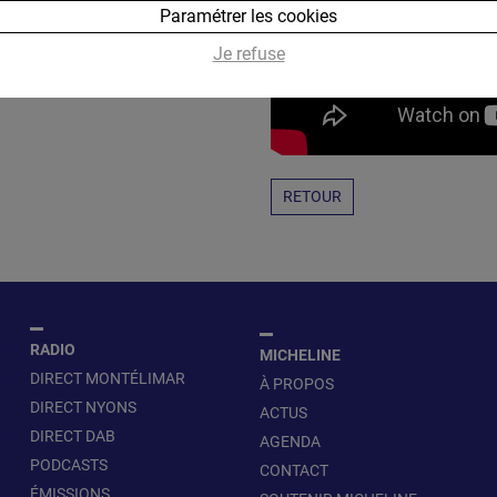
Paramétrer les cookies
Je refuse
RETOUR
RADIO
MICHELINE
DIRECT MONTÉLIMAR
À PROPOS
DIRECT NYONS
ACTUS
DIRECT DAB
AGENDA
PODCASTS
CONTACT
ÉMISSIONS