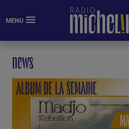
MENU
news