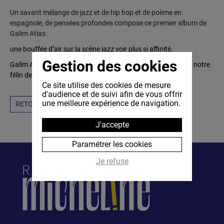
Un savant mélange de jazz et de hip hop et de poème en
espagnole, de pensées profondes compose ce premier album de
Galim Atias.
une bouffée d’air sur la scène jazz voir plus si affinité.
Gestion des cookies
Galim Atias ne pouvez passer inaperçu avec son Tigre Azul, notre
félin de la semaine !
Ce site utilise des cookies de mesure
d'audience et de suivi afin de vous offrir
une meilleure expérience de navigation.
RETOUR
J'accepte
Paramétrer les cookies
Je refuse