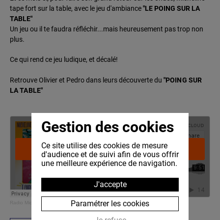
tape fort sur la table, avec le jeu d'ambiance
"LE POING SUR LA
TABLE"
Un jeu ou il te faudra réfléchir...mais heureusement pas trop non
plus.
Ce qui rend ce jeu ludique, et décalé!
Retrouve Olivier et Pedro dans leurs découverte du
"POING SUR
LA TABLE"
Gestion des cookies
Ce site utilise des cookies de mesure
d'audience et de suivi afin de vous offrir
une meilleure expérience de navigation.
J'accepte
Paramétrer les cookies
Radio Micheline
·
Micheline est joueuse : Le poing sur la table