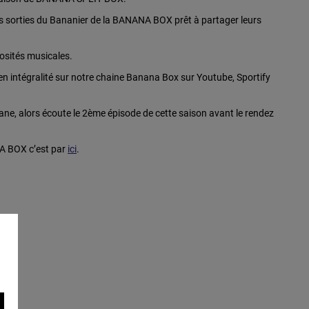
 sorties du Bananier de la BANANA BOX prêt à partager leurs
osités musicales.
, en intégralité sur notre chaine Banana Box sur Youtube, Sportify
ane, alors écoute le 2ème épisode de cette saison avant le rendez
NA BOX c’est par
ici
.