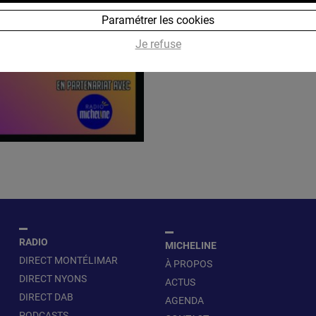
Paramétrer les cookies
Je refuse
RADIO
MICHELINE
DIRECT MONTÉLIMAR
À PROPOS
DIRECT NYONS
ACTUS
DIRECT DAB
AGENDA
PODCASTS