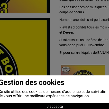
Des passionnées de musique tous
coups de coeurs.
Humour, anecdotes, et petite curi
Playlists diponible tous les mois
et Deezer.
Si toi aussi tu as une âme de Ban
vous de ce jeudi 10 Novembre.
Et pour suivre l’équipe de BANA
Gestion des cookies
Ce site utilise des cookies de mesure d'audience et de suivi afin
de vous offrir une meilleure expérience de navigation.
RETOUR
J'accepte