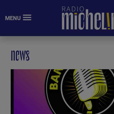
MENU
news