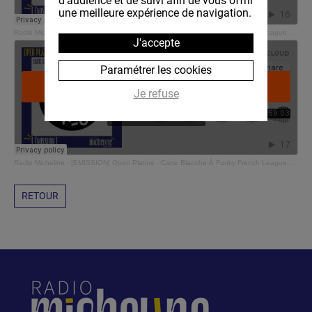
d'audience et de suivi afin de vous offrir
une meilleure expérience de navigation.
Radio Micheline
·
[EMISSION] Open Platine - Carte Blanche À Funky French League part 1 - Mr Willy. - PAD -
J'accepte
Paramétrer les cookies
Je refuse
Radio Micheline
·
[EMISSION] Open Platine - Carte Blanche À Funky French League part 2- Woody Braun - PAD - ...
RETOUR