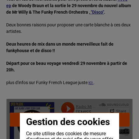
ep
de Woody Braun et la sortie le 29 novembre du nouvel album
de Mr Willy & The Funky French Orchestra ,
"Disco"
.
Deux bonnes raisons pour proposer une carte blanche à ces deux
artistes.
Deux heures de mix dans un monde merveilleux fait de
funkyhouse et de disco !!
Départ pour ce beau voyage vendredi 29 novembre à partir de
20h.
plus d'infos sur Funky French League juste
ici
.
Gestion des cookies
Ce site utilise des cookies de mesure