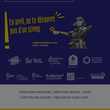
©2023 RADIO MICHELINE
MENTIONS LÉGALES
RGPD
GESTION DES COOKIES
RÉALISATION CLERC & NET