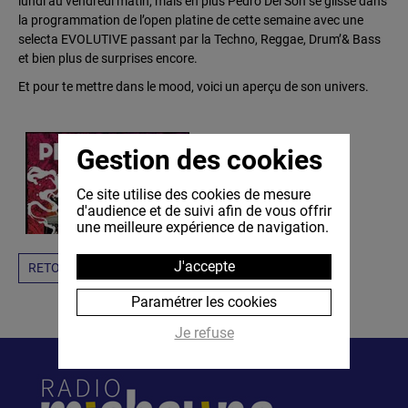
lundi au vendredi matin, mais en plus Pedro Del Son se glisse dans
la programmation de l’open platine de cette semaine avec une
selecta EVOLUTIVE passant par la Techno, Reggae, Drum’& Bass
et bien plus de surprises encore.
Et pour te mettre dans le mood, voici un aperçu de son univers.
Gestion des cookies
Ce site utilise des cookies de mesure
d'audience et de suivi afin de vous offrir
une meilleure expérience de navigation.
J'accepte
RETOUR
Paramétrer les cookies
Je refuse