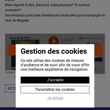
Mais repartir à zéro, d'accord, mais pourquoi? Et surtout
comment?
Une émission ponctuée d'ambiances musicales qui accompagne le
récit de Magalie.
Gestion des cookies
Ce site utilise des cookies de mesure
d'audience et de suivi afin de vous offrir
une meilleure expérience de navigation.
Radio Micheline
·
Raconte Moi Une Histoire! (Ep.5) - Repartir à Zéro (un récit de Magalie)
J'accepte
RETOUR
Paramétrer les cookies
Je refuse