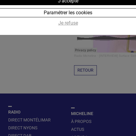
J'accepte
Paramétrer les cookies
Je refuse
Radio Micheline
·
[INTERVIEW] Surface Sens
RETOUR
RADIO
MICHELINE
DIRECT MONTÉLIMAR
À PROPOS
DIRECT NYONS
ACTUS
DIRECT DAB