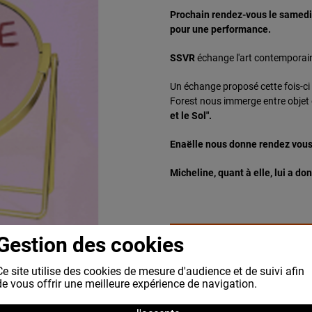
Prochain rendez-vous le samedi
pour une performance.
SSVR
échange l'art contemporain 
Un échange proposé cette fois-ci 
Forest nous immerge entre objet e
et le Sol".
Enaëlle nous donne rendez vous 
Micheline, quant à elle, lui a d
Gestion des cookies
Ce site utilise des cookies de mesure d'audience et de suivi afin
de vous offrir une meilleure expérience de navigation.