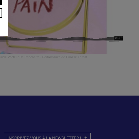
ible Vecteur De Rencontre - Performance de Enaelle Forest
INSCRIVEZ-VOUS À LA NEWSLETTER !