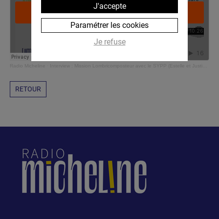
J'accepte
Paramétrer les cookies
Je refuse
Radio Micheline
·
Interview : Mission Lombricomposteur avec le SYPP (Estelle et Justine)
RETOUR